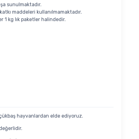
ışa sunulmaktadır.
ı katkı maddeleri kullanılmamaktadır.
er 1 kg lık paketler halindedir.
küçükbaş hayvanlardan elde ediyoruz.
eğerlidir.