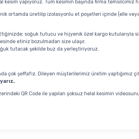
lal kesim yapıyoruz. Tüm kesimin başında firma temsilcimiz h
ik ortamda üretilip izolasyonlu et poşetleri içinde (elle veya
ttiğinizde; soğuk tutucu ve hijyenik özel kargo kutularıyla si
yesinde etiniz bozulmadan size ulaşır.
uk tutacak şekilde buz da yerleştiriyoruz.
a çok şeffafız. Dileyen müşterilerimiz üretim yaptığımız çif
yarız.
üzerindeki QR Code ile yapılan şoksuz helal kesimin videosunu