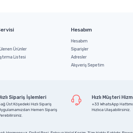
ervisi
Hesabım
Hesabım
ülenen Ürünler
Siparişler
ştırma Listesi
Adresler
Alışveriş Sepetim
Hızlı Sipariş İşlemleri
Hızlı Müşteri Hizm
ağ Üst Köşedeki Hızlı Sipariş
+33 WhatsApp Hattımı
Uygulamamızdan Hemen Sipariş
Hızlıca Ulaşabilirsiniz.
erebilirsiniz.
et; Hormonsuz, Doğal Besi, Şoksuz Helal Kesim. Tüm Hakkı Saklıdır. Pow