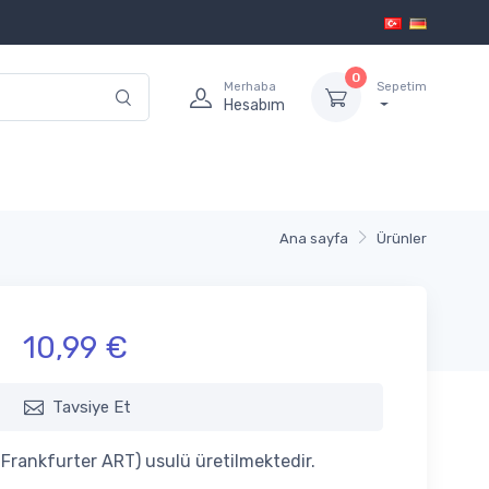
0
Merhaba
Sepetim
Hesabım
Ana sayfa
Ürünler
10,99 €
Tavsiye Et
(Frankfurter ART) usulü üretilmektedir.