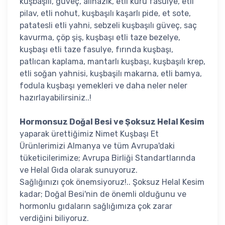
kuşbaşılı, güveç, alinazik, etli kuru fasulye, etli
pilav, etli nohut, kuşbaşılı kaşarlı pide, et sote,
patatesli etli yahni, sebzeli kuşbaşılı güveç, saç
kavurma, çöp şiş, kuşbaşı etli taze bezelye,
kuşbaşı etli taze fasulye, fırında kuşbaşı,
patlıcan kaplama, mantarlı kuşbaşı, kuşbaşılı krep,
etli soğan yahnisi, kuşbaşilı makarna, etli bamya,
fodula kuşbaşı yemekleri ve daha neler neler
hazırlayabilirsiniz..!
Hormonsuz Doğal Besi ve Şoksuz Helal Kesim
yaparak ürettiğimiz Nimet Kuşbaşı Et
Ürünlerimizi Almanya ve tüm Avrupa'daki
tüketicilerimize; Avrupa Birliği Standartlarında
ve Helal Gıda olarak sunuyoruz.
Sağlığınızı çok önemsiyoruz!.. Şoksuz Helal Kesim
kadar; Doğal Besi'nin de önemli olduğunu ve
hormonlu gıdaların sağlığımıza çok zarar
verdiğini biliyoruz.