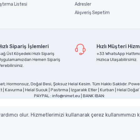
ştırma Listesi
Adresler
Alışveriş Sepetim
Hızlı Sipariş İşlemleri
Hızlı Müşteri Hizm
ağ Üst Köşedeki Hızlı Sipariş
+33 WhatsApp Hattımı
Uygulamamızdan Hemen Sipariş
Hızlıca Ulaşabilirsiniz.
erebilirsiniz.
et; Hormonsuz, Doğal Besi, Şoksuz Helal Kesim. Tüm Hakkı Saklıdır. Pow
Et
|
Kavurma
|
Helal Sucuk
|
Pastırma
|
Izgaralık Etler
|
Kurban
|
Helal Doğal
PAYPAL : info@nimet.eu | BANK IBAN:
rdımcı olur. Hizmetlerimizi kullanarak çerez kullanımımızı 