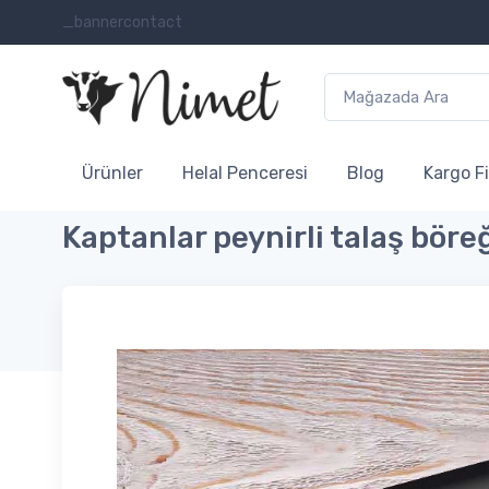
_bannercontact
Ürünler
Helal Penceresi
Blog
Kargo Fi
Kaptanlar peynirli talaş böre