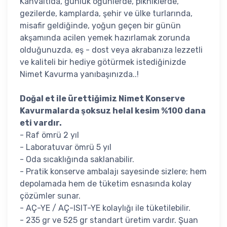
Kahvaltıda, günlük öğünlerde, pikniklerde,
gezilerde, kamplarda, şehir ve ülke turlarında,
misafir geldiğinde, yoğun geçen bir günün
akşamında acilen yemek hazırlamak zorunda
olduğunuzda, eş - dost veya akrabanıza lezzetli
ve kaliteli bir hediye götürmek istediğinizde
Nimet Kavurma yanıbaşınızda..!
Doğal et ile ürettiğimiz Nimet Konserve
Kavurmalarda şoksuz helal kesim %100 dana
eti vardır.
- Raf ömrü 2 yıl
- Laboratuvar ömrü 5 yıl
- Oda sıcaklığında saklanabilir.
- Pratik konserve ambalajı sayesinde sizlere; hem
depolamada hem de tüketim esnasında kolay
çözümler sunar.
- AÇ-YE / AÇ-ISIT-YE kolaylığı ile tüketilebilir.
- 235 gr ve 525 gr standart üretim vardır. Şuan