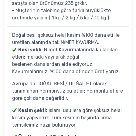
satışta olan ürünümüz 235 gr'dır.
- Müşterinin talebine göre farklı büyüklükte
üretimde yapılır ( 1 kg / 2 kg / 5 kg / 10 kg )
Doğal besi, şoksuz helal kesim %100 dana eti ile
üretilen alanında tek NİMET KAVURMA.
Besi şekli
: Nimet Kavurmalarında kullanılan
etleri; merada yayılarak doğal
beslenen danalardan elde ediyoruz.
Kavurmalarımızı %100 dana etinden üretiyoruz.
Avrupa’da DOĞAL BESİ / DOĞAL ET olarak
tanımlanan hormonsuz bu etler; hormonlu etlere
göre çok daha değerlidir.
Kesim şekli:
İslami usullere göre şoksuz helal
kesim yapıyoruz. Tüm kesimin başında firma
temsilcimiz hazır bulunuyor.