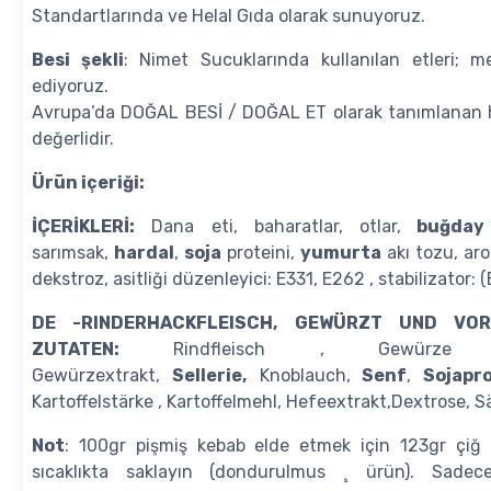
Standartlarında ve Helal Gıda olarak sunuyoruz.
Besi şekli
: Nimet Sucuklarında kullanılan etleri; 
ediyoruz.
Avrupa’da DOĞAL BESİ / DOĞAL ET olarak tanımlanan h
değerlidir.
Ürün içeriği:
İÇERİKLERİ:
Dana eti, baharatlar, otlar,
buğday 
sarımsak,
hardal
,
soja
proteini,
yumurta
akı tozu, aro
dekstroz, asitliği düzenleyici: E331, E262 , stabilizator: 
DE -RINDERHACKFLEISCH, GEWÜRZT UND VOR
ZUTATEN:
Rindfleisch , Gewürze
Gewürzextrakt,
Sellerie,
Knoblauch,
Senf
,
Sojapr
Kartoffelstärke , Kartoffelmehl, Hefeextrakt,Dextrose, S
Not
: 100gr pişmiş kebab elde etmek için 123gr çiğ k
sıcaklıkta saklayın (dondurulmus ¸ ürün). Sade