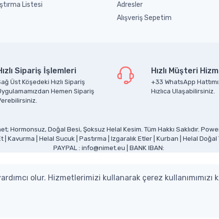
ştırma Listesi
Adresler
Alışveriş Sepetim
Hızlı Sipariş İşlemleri
Hızlı Müşteri Hizm
ağ Üst Köşedeki Hızlı Sipariş
+33 WhatsApp Hattımı
Uygulamamızdan Hemen Sipariş
Hızlıca Ulaşabilirsiniz.
erebilirsiniz.
et; Hormonsuz, Doğal Besi, Şoksuz Helal Kesim. Tüm Hakkı Saklıdır. Pow
Et
|
Kavurma
|
Helal Sucuk
|
Pastırma
|
Izgaralık Etler
|
Kurban
|
Helal Doğal
PAYPAL : info@nimet.eu | BANK IBAN:
rdımcı olur. Hizmetlerimizi kullanarak çerez kullanımımızı 