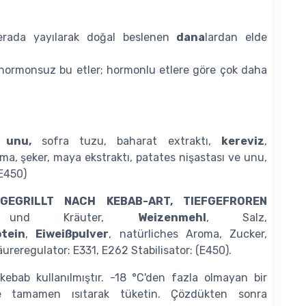
merada yayılarak doğal beslenen
dana
lardan elde
ormonsuz bu etler; hormonlu etlere göre çok daha
unu,
sofra tuzu, baharat extraktı,
kereviz
,
ma, şeker, maya ekstraktı, patates nişastası ve unu,
(E450)
GEGRILLT NACH KEBAB-ART, TIEFGEFROREN
 und Kräuter,
Weizenmehl
, Salz,
otein
,
Eiweißpulver
, natürliches Aroma, Zucker,
äureregulator: E331, E262 Stabilisator: (E450).
ebab kullanılmıştır. -18 °C'den fazla olmayan bir
ce tamamen ısıtarak tüketin. Çözdükten sonra