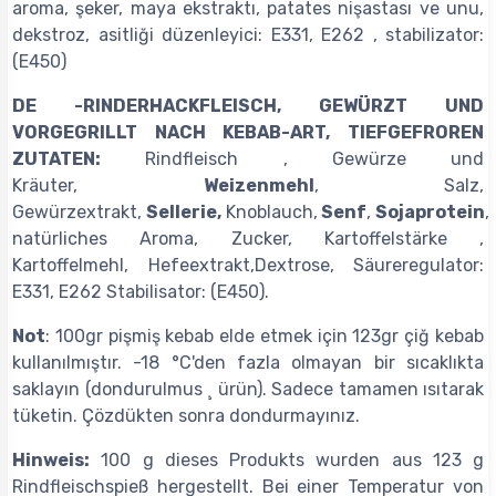
aroma, şeker, maya ekstraktı, patates nişastası ve unu,
dekstroz, asitliği düzenleyici: E331, E262 , stabilizator:
(E450)
DE -RINDERHACKFLEISCH, GEWÜRZT UND
VORGEGRILLT NACH KEBAB-ART, TIEFGEFROREN
ZUTATEN:
Rindfleisch , Gewürze und
Kräuter,
Weizenmehl
, Salz,
Gewürzextrakt,
Sellerie,
Knoblauch,
Senf
,
Sojaprotein
,
natürliches Aroma, Zucker, Kartoffelstärke ,
Kartoffelmehl, Hefeextrakt,Dextrose, Säureregulator:
E331, E262 Stabilisator: (E450).
Not
: 100gr pişmiş kebab elde etmek için 123gr çiğ kebab
kullanılmıştır. -18 °C'den fazla olmayan bir sıcaklıkta
saklayın (dondurulmus ¸ ürün). Sadece tamamen ısıtarak
tüketin. Çözdükten sonra dondurmayınız.
Hinweis:
100 g dieses Produkts wurden aus 123 g
Rindfleischspieß hergestellt. Bei einer Temperatur von