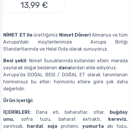
13,99 €
NİMET ET ile
ürettiğimiz
Nimet Döneri
Almanya ve tüm
Avrupa'daki müşterilerimize Avrupa Birliği
Standartlarında ve Helal Gıda olarak sunuyoruz.
Besi şekli
: Nimet Sucuklarında kullanılan etleri; merada
yayılarak doğal beslenen
dana
lardan elde ediyoruz.
Avrupa’da DOĞAL BESİ / DOĞAL ET olarak tanımlanan
hormonsuz bu etler; hormonlu etlere göre çok daha
değerlidir.
Ürün içeriği:
İÇERİKLERİ:
Dana eti, baharatlar, otlar,
buğday
unu,
sofra tuzu, baharat extraktı,
kereviz
,
sarımsak,
hardal
,
soja
proteini,
yumurta
akı tozu,